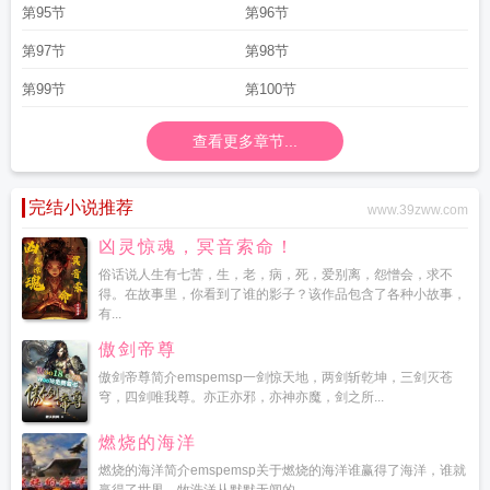
第95节
第96节
第97节
第98节
第99节
第100节
查看更多章节...
完结小说推荐
www.39zww.com
凶灵惊魂，冥音索命！
俗话说人生有七苦，生，老，病，死，爱别离，怨憎会，求不
得。在故事里，你看到了谁的影子？该作品包含了各种小故事，
有...
傲剑帝尊
傲剑帝尊简介emspemsp一剑惊天地，两剑斩乾坤，三剑灭苍
穹，四剑唯我尊。亦正亦邪，亦神亦魔，剑之所...
燃烧的海洋
燃烧的海洋简介emspemsp关于燃烧的海洋谁赢得了海洋，谁就