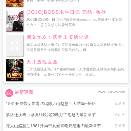
赢得了世界。牧浩洋从默默无闻的...
[JOJO]BOSS求生日记 完结+番外
JOJOBOSS求生日记完结番外简介emspemsp穿成迪亚波罗怎
么办？…总之先想办法躲过黄金...
嫡女无双：妖孽王爷请让道
嫡女无双妖孽王爷请让道简介emspemsp嫡女无双妖孽王爷请让
道是青霞云的经典其他类型类作品，嫡...
天才透视医圣
天才透视医圣简介emspemsp关于天才透视医圣林枫偶然间获得
神农传承，从此开启了不一样的人生，他银...
最新更新
www.39zww.com
1981开局带女知青吃鸡陈大山赵慧兰大结局+番外
意通明
黎洛还没毕业系统非说我独断万古笔趣阁最新章节
火山火
陈大山赵慧兰1981开局带女知青吃鸡笔趣阁最新章节
意通明