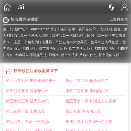
都市最强法师辰
五彩贝壳
/著
都市阵法师简介：emsp;emsp;关于都市阵法师：获异界传承，成就都市强者。别
人都以为我是一名风水大宗师，其实我是一名阵法师，同时也是一位世界零售业
大亨。这是一个精彩的阵法世界，阵法在都市大放异彩。世界奇迹由我创造，世
界脉搏由我..
都市 法师
都市阵法师大宗师
都市阵法师TXT
都市超级法师
都市阵
法修仙
都市阵法师笔趣阁
法师都市
都市阵法师 又名叫什么
都市里的法师
都
市阵法师五彩贝壳
都市阵法师大宗师TXT
都是阵法师
阵法师
都市超级阵法
师
都市之阵法宗师
都市阵法师起点
都市阵法师无弹窗
都市之阵法师
都市阵法
都市最强法师辰
最新章节
师百度百科
都市阵法大宗师
都市阵法师 聚合中文网
主角是阵法师的
都市阵法
第五百零七章 世外桃源全书完
第五百零六章 斩杀母虫二
风水师
都市之阵法科技
都市阵法师全文阅读
法师在都市
都市阵法师类似推
荐
都市阵法科技
都市法师
都市法术
第五百零五章 斩杀母虫一
第五百零四章 暴动的虫子
第五百零三章 强大的神识
第五百零二章 利润惊人的买卖
第五百零一章 出售武器
第五百章 空海河三境
第四百九十九章 一言九鼎
第四百九十八章 好一个明抢