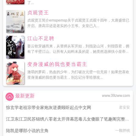
了...
贞观贤王
贞观贤王简介emspemsp关于贞观贤王贞观十四年，大唐盛世已
开启。唐高宗还是老实的小王爷。女皇已入...
江山不足聘
姜云钦穿越而来，从替师从军开始，到指染山河，剑指昏君，拥
有了半壁江山。让所有人始料未及的是，她竟然选择扶小皇帝...
变身漫威的我也要当霸主
激萌的萝莉，热血的少年，为打破次元壁一往无前！如果您喜欢
变身漫威的我也要当霸主，别忘记分享给朋友...
最新更新
www.39zww.com
惊玄学老祖宗带全家炮灰逆袭顾听起点中文网
君安安
江卫东江卫民苏锦绣八零老太开弹幕恶毒儿女傻眼了笔趣阁完整版
免费阅读
陆凯是哪部小说的主角
招财小金子
一颗胖桃