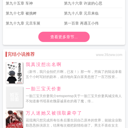
第九十五章 车神
第九十六章 许波的心思
第九十七章 被挑衅
第九十八章 元旦来临
第九十九章 元旦车展
第一百章 再遇王小伟
查看更多章节...
完结小说推荐
www.39zww.com
我真没想出名啊
（新书，我只会拍烂片啊，已发！）那一年，穷疯了的陆远拿着
五个小时写好的剧本，成功地向某白富美忽悠了一百万投资...
一胎三宝天价妻
一胎三宝天价妻简介emspemsp关于一胎三宝天价妻凤城没有人
不知道秦书瑶喜欢魏晏诚喜欢的着了魔，传...
万人迷她又被强取豪夺了
花琉璃只想完成所有任务后重生回自己原本的世界，兢兢业业勤
勤恳恳扮演原主，结果每次都把剧情给崩了。男主不喜欢女主