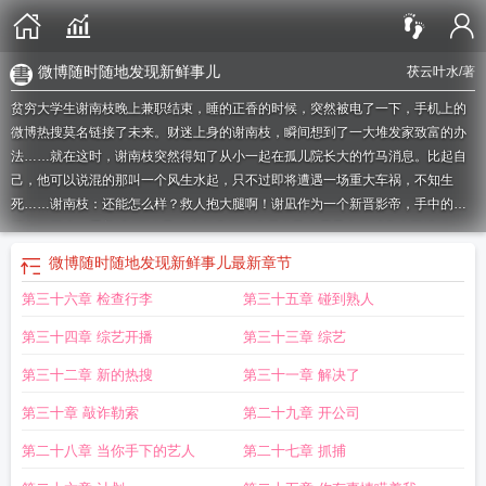
微博随时随地发现新鲜事儿
茯云叶水
/著
贫穷大学生谢南枝晚上兼职结束，睡的正香的时候，突然被电了一下，手机上的
微博热搜莫名链接了未来。财迷上身的谢南枝，瞬间想到了一大堆发家致富的办
法……就在这时，谢南枝突然得知了从小一起在孤儿院长大的竹马消息。比起自
己，他可以说混的那叫一个风生水起，只不过即将遭遇一场重大车祸，不知生
死……谢南枝：还能怎么样？救人抱大腿啊！谢凪作为一个新晋影帝，手中的资
源自然不少，看着“救”了自己一命的青梅，表示自己会用最大的诚意来回报她。
“古人有句话说得好，救命之恩，当以身……”谢凪的话还没说完，就被坐在一边的
微博随时随地发现新鲜事儿
最新章节
谢南枝抢了话头。“救命之恩，那综艺来报，我要赚钱！”谢凪：嗯？？？？谢小
第三十六章 检查行李
第三十五章 碰到熟人
枝，我恨你是块木头！
cgtn
微博data parameter is nil
微博star
微博通车
微博
官方新闻
微博微博微博
微博迅速成为流行的网络交流平台
微博 随时随地发
第三十四章 综艺开播
第三十三章 综艺
现
微博发展逆袭史
“微博”
新浪微博未来
微博公司官网
微博随时随地发现新鲜
事儿
微博概念股
微博通行
微博随时随地新鲜事
通讯微博
腾讯微博
微博的未
第三十二章 新的热搜
第三十一章 解决了
来
微博未来发展
微博 微博
微博通稿
微博随时随地发现新鲜事
第三十章 敲诈勒索
第二十九章 开公司
第二十八章 当你手下的艺人
第二十七章 抓捕