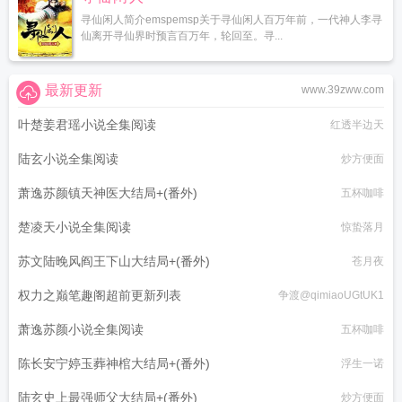
寻仙闲人简介emspemsp关于寻仙闲人百万年前，一代神人李寻
仙离开寻仙界时预言百万年，轮回至。寻...
最新更新
www.39zww.com
叶楚姜君瑶小说全集阅读
红透半边天
陆玄小说全集阅读
炒方便面
萧逸苏颜镇天神医大结局+(番外)
五杯咖啡
楚凌天小说全集阅读
惊蛰落月
苏文陆晚风阎王下山大结局+(番外)
苍月夜
权力之巅笔趣阁超前更新列表
争渡@qimiaoUGtUK1
萧逸苏颜小说全集阅读
五杯咖啡
陈长安宁婷玉葬神棺大结局+(番外)
浮生一诺
陆玄史上最强师父大结局+(番外)
炒方便面