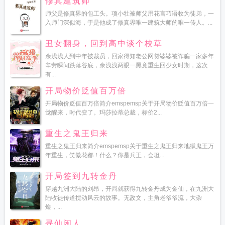
修真建筑师
师父是修真界的包工头。项小牡被师父用花言巧语收为徒弟，一
入师门深似海，于是他成了修真界唯一建筑大师的唯一传人。...
丑女翻身，回到高中谈个校草
余浅浅人到中年被裁员，回家得知老公网贷婆婆被诈骗一家多年
辛劳瞬间跌落谷底，余浅浅两眼一黑竟重生回少女时期，这次
有...
开局物价贬值百万倍
开局物价贬值百万倍简介emspemsp关于开局物价贬值百万倍一
觉醒来，时代变了。玛莎拉蒂总裁，标价2...
重生之鬼王归来
重生之鬼王归来简介emspemsp关于重生之鬼王归来地狱鬼王万
年重生，笑傲花都！什么？你是兵王，会坦...
开局签到九转金丹
穿越九洲大陆的刘昂，开局就获得九转金丹成为金仙，在九洲大
陆收徒传道搅动风云的故事。无敌文，主角老爷爷流，大杂
烩，...
寻仙闲人