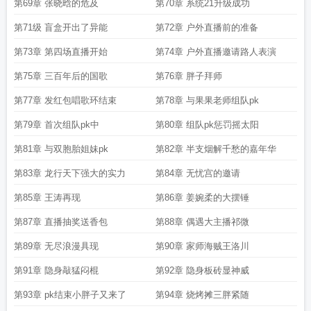
第69章 张晓晗的危及
第70章 系统21升级成功
第71级 盲盒开出了异能
第72章 户外直播前的准备
第73章 第四场直播开始
第74章 户外直播邀请路人表演
第75章 三百年后的国歌
第76章 胖子拜师
第77章 发红包唱歌环结束
第78章 与果果老师组队pk
第79章 首次组队pk中
第80章 组队pk惩罚摇太阳
第81章 与双胞胎姐妹pk
第82章 半支烟解千愁的嘉年华
第83章 龙行天下强大的实力
第84章 无忧宫的邀请
第85章 王涛再现
第86章 姜婉柔的大摆锤
第87章 直播抽奖送香包
第88章 偶遇大主播祁微
第89章 无尽浪漫具现
第90章 家师海贼王洛川
第91章 隐身敲猛闷棍
第92章 隐身板砖显神威
第93章 pk结束小胖子又来了
第94章 烧烤摊三胖紧随