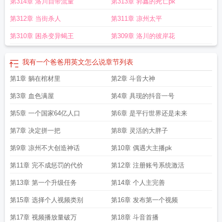
第314章 洛川自带流量
第313章 郭鑫的死亡pk
第312章 当街杀人
第311章 凉州太平
第310章 困杀变异蝎王
第309章 洛川的彼岸花
我有一个爸爸用英文怎么说
章节列表
第1章 躺在棺材里
第2章 斗音大神
第3章 血色满屋
第4章 具现的抖音一号
第5章 一个国家64亿人口
第6章 是平行世界还是未来
第7章 决定拼一把
第8章 灵活的大胖子
第9章 凉州不大创造神话
第10章 偶遇大主播pk
第11章 完不成惩罚的代价
第12章 注册账号系统激活
第13章 第一个升级任务
第14章 个人主完善
第15章 选择个人视频类别
第16章 发布第一个视频
第17章 视频播放量破万
第18章 斗音首播