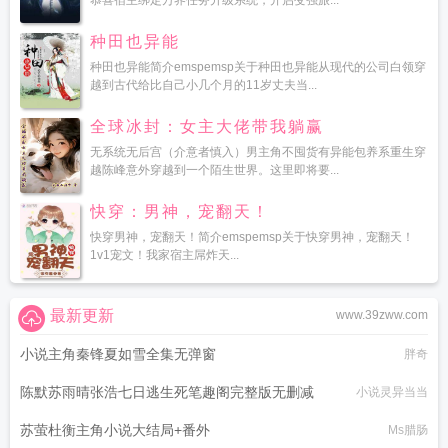
恭喜宿主绑定万界任务升级系统，开启变强旅...
种田也异能
种田也异能简介emspemsp关于种田也异能从现代的公司白领穿
越到古代给比自己小几个月的11岁丈夫当...
全球冰封：女主大佬带我躺赢
无系统无后宫（介意者慎入）男主角不囤货有异能包养系重生穿
越陈峰意外穿越到一个陌生世界。这里即将要...
快穿：男神，宠翻天！
快穿男神，宠翻天！简介emspemsp关于快穿男神，宠翻天！
1v1宠文！我家宿主屌炸天...
最新更新
www.39zww.com
小说主角秦锋夏如雪全集无弹窗
胖奇
陈默苏雨晴张浩七日逃生死笔趣阁完整版无删减
小说灵异当当
苏萤杜衡主角小说大结局+番外
Ms腊肠