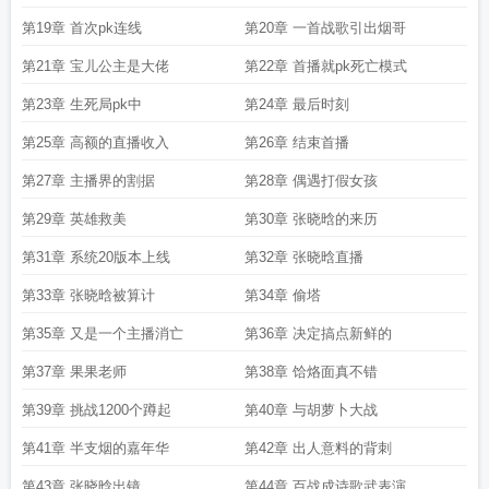
第19章 首次pk连线
第20章 一首战歌引出烟哥
第21章 宝儿公主是大佬
第22章 首播就pk死亡模式
第23章 生死局pk中
第24章 最后时刻
第25章 高额的直播收入
第26章 结束首播
第27章 主播界的割据
第28章 偶遇打假女孩
第29章 英雄救美
第30章 张晓晗的来历
第31章 系统20版本上线
第32章 张晓晗直播
第33章 张晓晗被算计
第34章 偷塔
第35章 又是一个主播消亡
第36章 决定搞点新鲜的
第37章 果果老师
第38章 饸烙面真不错
第39章 挑战1200个蹲起
第40章 与胡萝卜大战
第41章 半支烟的嘉年华
第42章 出人意料的背刺
第43章 张晓晗出镜
第44章 百战成诗歌武表演