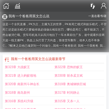
我有一个爸爸用英文怎么说
一直在看书
/著
这是一个全民直播，PK为主，主播为王的世界，PK有死亡模式和娱乐模式，不管
死亡还是娱乐模式只要输掉就必须做出相应惩罚，哪怕是死亡，都不能滚刀，不
然会被消亡哦。货车司机洛川从四川地拉了一车水果前往广东，途中观看抖音两
大超一线主播PK，热血上头打歪了方向盘，致使货车翻车，他本人也不幸身
亡。?醒来之后他已魂穿到一个叫做斗...
我有一个爸爸歌词
我有一个我爸爸
我有
一个爸爸作文400字
我有一个爸我有一个妈的歌名
我有个爸爸作文
我有一个爸
爸爸爸
我有一个爸爸作文300字
作文我有一个爸爸
我有一个爸爸爸爸好爸爸歌
我有一个爸爸用英文怎么说
最新章节
词
我有一个爸爸用英文怎么说
抖音上我有一个好爸爸
我有个爸爸是谁
我有一
第323章 大战蚁王
第322章 恐怖的蚁王
个爸爸用英语怎么说
我有一个老爸爸什么歌
儿歌我有一个好爸爸
我有一个 的
爸爸
歌曲我有一个老爸爸今年78
我有一个很爱我的爸爸抖音
我有一个爸爸妈妈
第321章 进入蚂蚁领地
第330章 斩杀孟文斌
是什么歌
我有一个的爸爸
我有我爸段子抖音
我有一个爸爸用英语怎么写?
我有
一个小爸爸
我有一个爸爸的作文
我有一个爸我有一个妈
我有一个爸爸儿歌歌
第320章 南新州斗神会长
第319章 奥城钢铁巨城
词
我有一个好爸爸作文300字
我有一个好爸爸抖音
第318章 南岛新州
第317章 时间静止
第316章 系统41升级
第315章 又杀一人