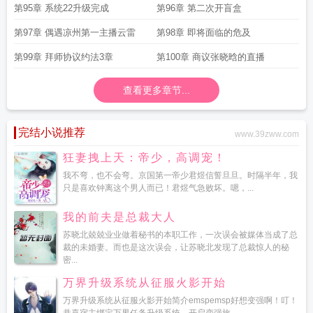
第95章 系统22升级完成
第96章 第二次开盲盒
第97章 偶遇凉州第一主播云雷
第98章 即将面临的危及
第99章 拜师协议约法3章
第100章 商议张晓晗的直播
查看更多章节...
完结小说推荐
www.39zww.com
狂妻拽上天：帝少，高调宠！
我不弯，也不会弯。京国第一帝少君煜信誓旦旦。时隔半年，我
只是喜欢钟离这个男人而已！君煜气急败坏。嗯，...
我的前夫是总裁大人
苏晓北兢兢业业做着秘书的本职工作，一次误会被媒体当成了总
裁的未婚妻。而也是这次误会，让苏晓北发现了总裁惊人的秘
密...
万界升级系统从征服火影开始
万界升级系统从征服火影开始简介emspemsp好想变强啊！叮！