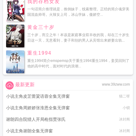
我的存档女友
一句话简介推理就是，推倒妹子，线索整理。正经的简介魂穿美
国混血帅哥。火辣女上司，冰山学妹，傲娇空...
黄金三十岁
三十岁，而立之年！本该是家庭事业双丰收的我，却在三十岁生
日这一天，无意看到，妻子和别的男人从宾馆出来娇妻出轨...
重生1994
重生1994简介emspemsp关于重生1994重生1994，姜昊回到了
他的高中时代，面对时代的浪潮...
最新更新
www.39zww.com
小说主角皮芷蕾粱语蓉全集无弹窗
猫二呀
小说主角周娇娇张淮恩全集无弹窗
小锁
谢朗四合院猎人开局枪指贾张氏
冰封阁
小说主角谢朗全集无弹窗
冰封阁