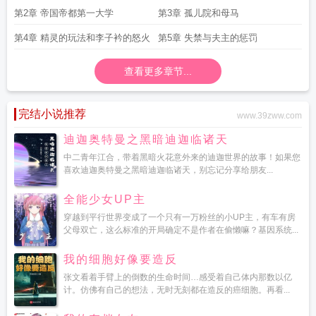
念
第2章 帝国帝都第一大学
第3章 孤儿院和母马
第4章 精灵的玩法和李子衿的怒火
第5章 失禁与夫主的惩罚
查看更多章节...
完结小说推荐
www.39zww.com
迪迦奥特曼之黑暗迪迦临诸天
中二青年江合，带着黑暗火花意外来的迪迦世界的故事！如果您
喜欢迪迦奥特曼之黑暗迪迦临诸天，别忘记分享给朋友...
全能少女UP主
穿越到平行世界变成了一个只有一万粉丝的小UP主，有车有房
父母双亡，这么标准的开局确定不是作者在偷懒嘛？基因系统...
我的细胞好像要造反
张文看着手臂上的倒数的生命时间…感受着自己体内那数以亿
计。仿佛有自己的想法，无时无刻都在造反的癌细胞。再看...