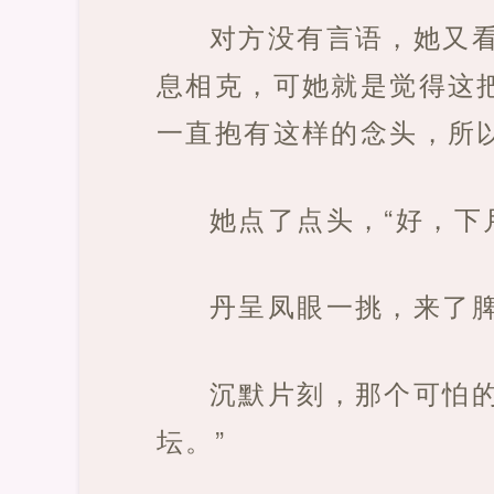
对方没有言语，她又
息相克，可她就是觉得这
一直抱有这样的念头，所
她点了点头，“好，下
丹呈凤眼一挑，来了脾
沉默片刻，那个可怕
坛。”