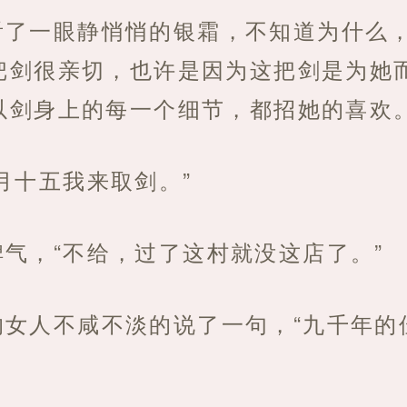
看了一眼静悄悄的银霜，不知道为什么
把剑很亲切，也许是因为这把剑是为她
以剑身上的每一个细节，都招她的喜欢
月十五我来取剑。”
气，“不给，过了这村就没这店了。”
的女人不咸不淡的说了一句，“九千年的