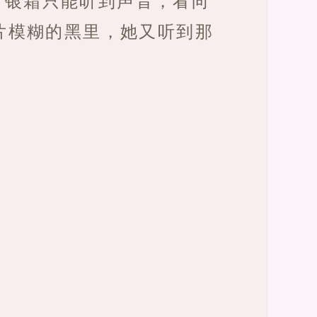
片模糊的黑里，她又听到那