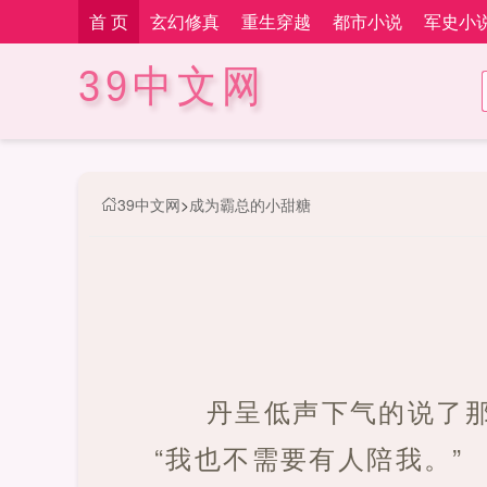
首 页
玄幻修真
重生穿越
都市小说
军史小
39中文网
39中文网
>
成为霸总的小甜糖
丹呈低声下气的说了
“我也不需要有人陪我。”