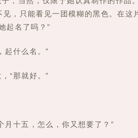
不见，只能看见一团模糊的黑色。在这
她起名了吗？”
，起什么名。”
，“那就好。”
个月十五，怎么，你又想要了？”