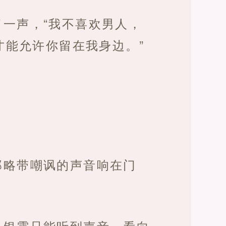
一声，“我不喜欢男人，
才能允许你留在我身边。”
那略带嘲讽的声音响在门
。银霜只能听到声音，看向