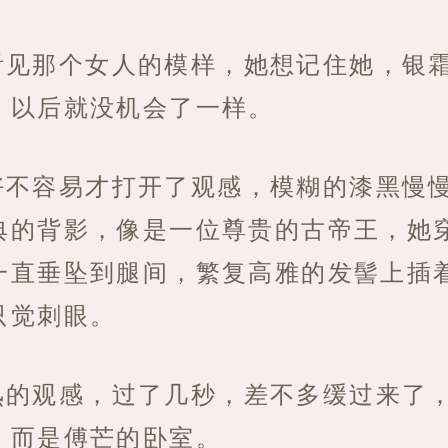
看见那个女人的模样，她想记住她，银
，以后就没机会了一样。
好不容易才打开了观感，模糊的漆黑慢
典的背影，像是一位尊贵的古帝王，她
一直垂坠到腿间，繁复高雅的发髻上插
只觉刺眼。
熟的观感，过了几秒，差不多缓过来了
，而是傅芒的卧室。