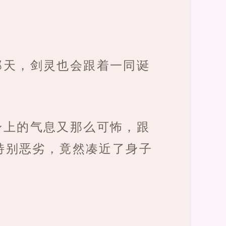
那天，剑灵也会跟着一同诞
身上的气息又那么可怖，跟
特别恶劣，竟然凑近了身子