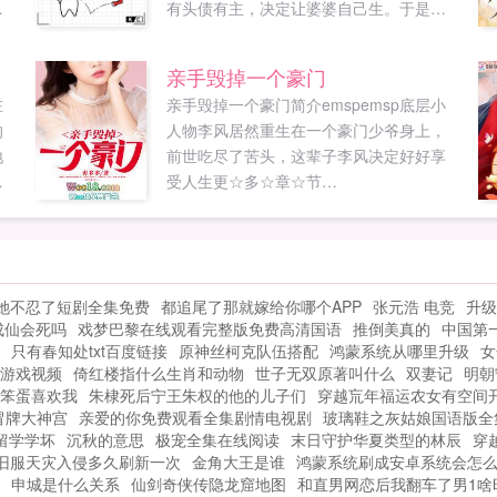
最
有头债有主，决定让婆婆自己生。于是利
他
用专业知识调理婆婆身体，每天都盼着她
前
给自己生个大胖小叔子。...
亲手毁掉一个豪门
夺
在
亲手毁掉一个豪门简介emspemsp底层小
的
人物李风居然重生在一个豪门少爷身上，
地
前世吃尽了苦头，这辈子李风决定好好享
在
受人生更☆多☆章☆节
了
woo18vipWoo18vip...
有
上
的
她不忍了短剧全集免费
都追尾了那就嫁给你哪个APP
张元浩 电竞
升级
，
成仙会死吗
戏梦巴黎在线观看完整版免费高清国语
推倒美真的
中国第
欢
只有春知处txt百度链接
原神丝柯克队伍搭配
鸿蒙系统从哪里升级
女
朋
游戏视频
倚红楼指什么生肖和动物
世子无双原著叫什么
双妻记
明朝
笨蛋喜欢我
朱棣死后宁王朱权的他的儿子们
穿越巟年福运农女有空间
冒牌大神宫
亲爱的你免费观看全集剧情电视剧
玻璃鞋之灰姑娘国语版全
留学学坏
沉秋的意思
极宠全集在线阅读
末日守护华夏类型的林辰
穿
旧服天灾入侵多久刷新一次
金角大王是谁
鸿蒙系统刷成安卓系统会怎
申城是什么关系
仙剑奇侠传隐龙窟地图
和直男网恋后我翻车了男1啥