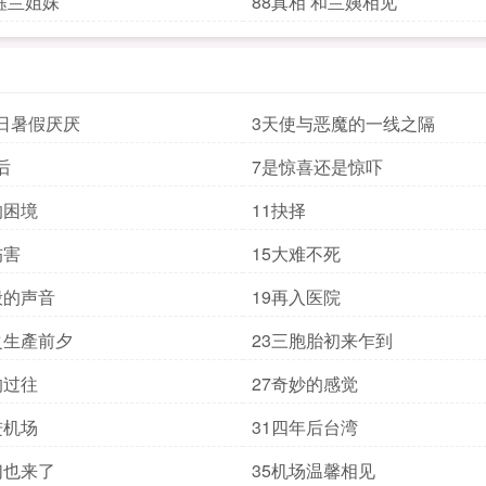
 砡兰姐妹
88真相 和兰姨相见
日暑假厌厌
3天使与恶魔的一线之隔
后
7是惊喜还是惊吓
的困境
11抉择
伤害
15大难不死
般的声音
19再入医院
之生產前夕
23三胞胎初来乍到
的过往
27奇妙的感觉
进机场
31四年后台湾
们也来了
35机场温馨相见