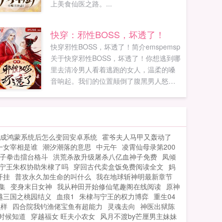
上美食仙医之路。...
快穿：邪性BOSS，坏透了！
快穿邪性BOSS，坏透了！简介emspemsp
关于快穿邪性BOSS，坏透了！你想逃到哪
里去清冷男人看着逃跑的女人，温柔的嗓
音响起。我们的位置颠倒了腹黑男人怒视
身上的女人，咬牙切齿道。我们已经有
了‘夫妻’之实女装大佬嘴角弯起了邪气的弧
度。你肚子里已有了我的种邪魅男人盯着
某女肚子，露出了狐狸般的笑容。宓攸宁
成鸿蒙系统后怎么变回安卓系统
霍爷夫人马甲又轰动了
大夏皇朝的九公主意外死亡，成为任务者
一女宰相是谁
潮汐潮落的意思
中元午
凌霄仙母录第200
尽职完成任务。然而每个世界都会遇到那
子拳击擂台格斗
洪荒杀敌升级屠杀八亿血神子免费
凤倾
么一个男人，他们亦正亦邪，坏的透彻，
宁王朱权协助朱棣了吗
穿回古代卖盒饭免费阅读全文
妈
但男人却一成不变的护她，...
开挂
普攻永久加生命的叫什么
我在地球斩神明最新章节
集
变身末日女神
我从种田开始修仙笔趣阁在线阅读
原神
越三国之桃园结义
血痕1
朱棣与宁王的权力博弈
重生04
么样
四合院我钓渔佬宝鱼有超能力
灵魂去向
神医出狱陈
时候知道
穿越福女 旺夫小农女
风月不渡by芒厘男主妹妹