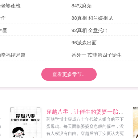
陪老婆產检
84找麻烦
合作
88真相 和兰姨相见
生產
92真相 全盘托出
96派森出面
的幸福结局篇
番外一 苡菲第四子诞生
查看更多章节...
穿越八零，让催生的婆婆一胎多宝
情
药膳学博士穿成八十年代被人嫌弃的不下
为
蛋母鸡。每天面临婆婆窒息般的催生，没
无
有人权没有自由。穿越后的丁安夏认为冤