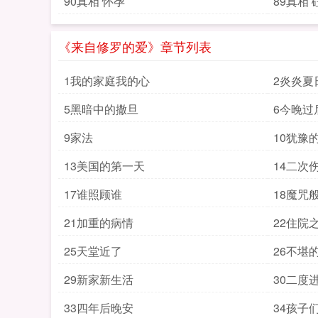
90真相 怀孕
89真相
《来自修罗的爱》章节列表
1我的家庭我的心
2炎炎夏
5黑暗中的撒旦
6今晚过
9家法
10犹豫
13美国的第一天
14二次
17谁照顾谁
18魔咒
21加重的病情
22住院
25天堂近了
26不堪
29新家新生活
30二度
33四年后晚安
34孩子