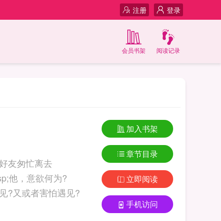
注册
登录
会员书架
阅读记录
加入书架
章节目录
话，好友匆忙离去
msp;他，意欲何为?
立即阅读
再遇见?又或者害怕遇见?
手机访问