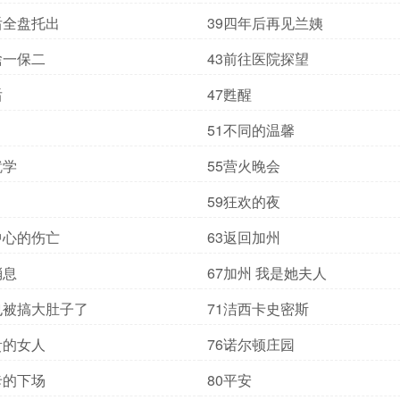
后全盘托出
39四年后再见兰姨
捨一保二
43前往医院探望
后
47甦醒
51不同的温馨
就学
55营火晚会
59狂欢的夜
中心的伤亡
63返回加州
消息
67加州 我是她夫人
也被搞大肚子了
71洁西卡史密斯
贵的女人
76诺尔顿庄园
卡的下场
80平安