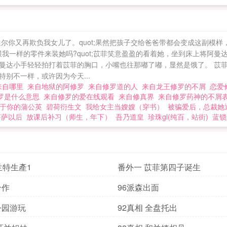
t;史迪尔你又再欺负我女儿了。quot;果然把孩子交给爸爸带都会变成这副模
;你有跟我一样的零件来装她吗?quot;苡菲笑意盈盈的看着她，坐到床上将
曼达小手轻轻拍打着苡菲的胸口，小嘴也往那嘟了嘟，显然是饿了。 苡
别不一样，或许因为今天...
来自哪里
来自地狱的阿修罗
来自修罗道的人
来自龙王修罗的不屑
恋爱
罗是什么意思
来自修罗的爱在线观看
来自修真界
来自修罗药神的不屑
于你的蒲公英
碧荷衍生文
我给女主当嫂嫂（穿书）
被骗爱后，总裁她
菩萨以后
放课后补习（师生，年下）
吾乃道皇
珍珠gl(纯百，站街)
蓝锁
兰特生產1
番外一 苡菲第四子诞生
合作
96派森出面
公园游玩
92真相 全盘托出