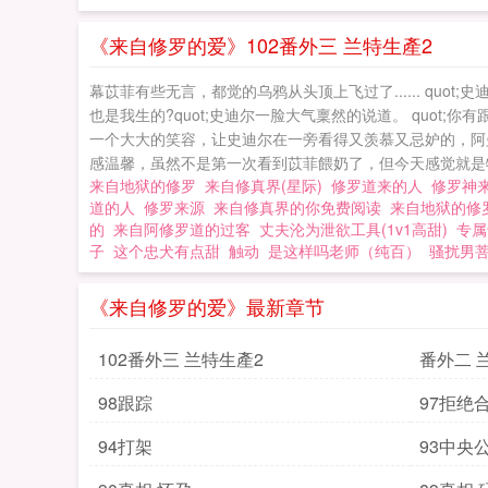
《来自修罗的爱》102番外三 兰特生產2
幕苡菲有些无言，都觉的乌鸦从头顶上飞过了...... quo
也是我生的?quot;史迪尔一脸大气稟然的说道。 quot
一个大大的笑容，让史迪尔在一旁看得又羡慕又忌妒的，阿
感温馨，虽然不是第一次看到苡菲餵奶了，但今天感觉就是特
来自地狱的修罗
来自修真界(星际)
修罗道来的人
修罗神
道的人
修罗来源
来自修真界的你免费阅读
来自地狱的修
的
来自阿修罗道的过客
丈夫沦为泄欲工具(1v1高甜)
专属
子
这个忠犬有点甜
触动
是这样吗老师（纯百）
骚扰男
《来自修罗的爱》最新章节
102番外三 兰特生產2
番外二 
98跟踪
97拒绝
94打架
93中央