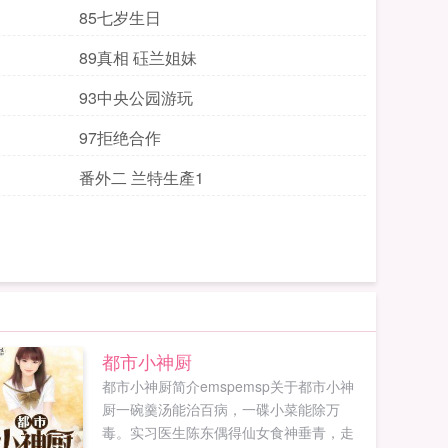
85七岁生日
89真相 砡兰姐妹
93中央公园游玩
97拒绝合作
番外二 兰特生產1
都市小神厨
都市小神厨简介emspemsp关于都市小神
厨一碗羹汤能治百病，一碟小菜能除万
毒。实习医生陈东偶得仙女食神垂青，走