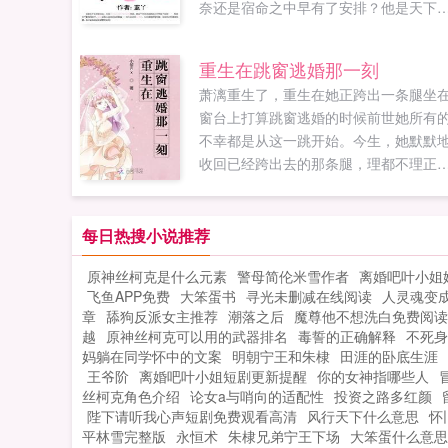
奈还是宿命之中早有了安排？他是天下
强国的王，纵容她的火烧洞房自刎相逼
与她命定有涅，几世缱绻爱恨交错？当
重生在跳窗逃婚那一刻
世记忆逐渐苏醒，他还能纵容她的弑君
萧漓重生了，重生在她正跨出一条腿坐
命吗？...
窗台上打算跳窗逃婚的时候前世她所有
不幸都是从这一跳开始。今生，她默默
收回已经跨出去的那条腿，理都不理正
窗台下等着暗算她的好堂姐，美美的睡
一觉，第二天穿上嫁衣嫁人了。秦宵，
些疑惑的看着像个挂件一样挂在自己身
每日热搜小说推荐
的小新娘，不明白昨日还对他爱搭不理
原神丝柯克是什么元素
警母简伦米雪作者
离婚吧叶小姐
小丫头今日为何突然变的黏人了？不过
飞鱼APP免费
大笨蛋书
寻光未删减在线阅读
人灵魂变
黏的好，黏的妙，黏的瓜瓜叫如果您喜
章
舔狗反派女主推荐
潮落之后
魔尊他不想洗白免费阅读
重生在跳窗逃婚那一刻，别忘记分享给
越
原神丝柯克可以用的武器排名
毒誓的正确解释
不死身
友...
妈躺在同学怀中的文案
明朝宁王和朱棣
田涯的卧底生涯
王爷阶
离婚吧叶小姐短剧更新提醒
你的女神指哪些人
丝柯克角色介绍
论女a与哨向的适配性
投资之路多红颜
陛下请听我心声短剧免费观看高清
风行天下什么意思
怀
平林雪完整版
永恒术
朱棣兄弟宁王下场
大笨蛋什么意思