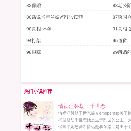
82保鑣
83老公
86话说当年兰姨v李砡v苡菲
87跨国
90真相 怀孕
91真相 
94打架
95道歉
98跟踪
99所谓
热门小说推荐
情祸涅磐劫：千世恋
情祸涅磐劫千世恋简介emspemsp关于
祸涅磐劫千世恋她是生于乱世的公主，
保国平她忘爱断情远赴和亲路，是出于