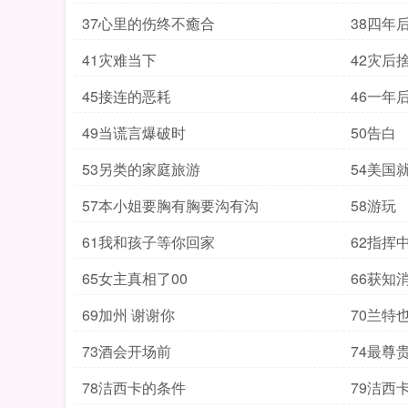
37心里的伤终不癒合
38四年
41灾难当下
42灾后
45接连的恶耗
46一年
49当谎言爆破时
50告白
53另类的家庭旅游
54美国
57本小姐要胸有胸要沟有沟
58游玩
61我和孩子等你回家
62指挥
65女主真相了00
66获知
69加州 谢谢你
70兰特
73酒会开场前
74最尊
78洁西卡的条件
79洁西