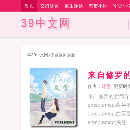
首 页
玄幻修真
重生穿越
都市小说
军史小
39中文网
39中文网
>
来自修罗的爱
来自修罗
作者：
紓墨
更新时间：
来自修罗的爱简介：e
emsp;emsp;夜
emsp;emsp;