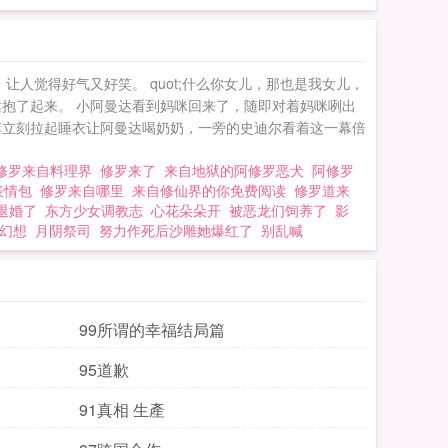
样，让人觉得好气又好笑。 quot;什么你女儿，那也是我女儿，
阿曼达抱了起来。 小阿曼达看到妈咪回来了，随即对着妈咪咧出
菲立刻拉起睡衣让阿曼达喝奶奶，一旁的史迪尔看着这一幕倍
修罗来自料理界
修罗来了
来自地狱的阿修罗恶犬
阿修罗
表情包
修罗来自哪里
来自修仙界的你免费阅读
修罗道来
退婚了
东方少女调教志
心花朵朵开
被恶龙们饲养了
影
幻想
月阴祭司
努力作死后沙雕她爆红了
别乱喊
99所谓的幸福结局篇
95道歉
91真相 生產