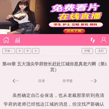
字体：
大
中
小
护眼
关灯
第49章 五大顶尖学府校长赶赴江城你是真老六啊（第1
页）
目录
存书签
虽然确定自己会保送，也从老戴那里听到燕清
学府的老师已经抵达江城的消息，但没找严新确认