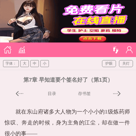
字体：
大
中
小
护眼
关灯
第7章 早知道要个签名好了（第1页）
目录
存书签
就在东山府诸多大人物为一个小小的1级炼药师
惊叹、奔走的时候，身为主角的江尘，却在做一件
很小的事——